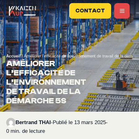
CONTACT
Accueil
/
Améliorer l’efficacité de l’environnement de travail de la démar
AMÉLIORER
L’EFFICACITÉ DE
L’ENVIRONNEMENT
DE TRAVAIL DE LA
DÉMARCHE 5S
Bertrand THAI
-
Publié le 13 mars 2025
-
0 min. de lecture