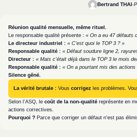
Bertrand THAI
-
P
Réunion qualité mensuelle, même rituel.
Le responsable qualité présente :
« On a eu 47 défauts c
Le directeur industriel :
« C’est quoi le TOP 3 ? »
Responsable qualité :
« Défaut soudure ligne 2, rayure
Directeur :
« Mais c’était déjà dans le TOP 3 le mois dern
Responsable qualité :
« On a pourtant mis des actions
Silence gêné.
La vérité brutale :
Vous
corrigez
les problèmes. Vou
Selon l’ASQ, le
coût de la non-qualité
représente en 
actions correctives.
Pourquoi ?
Parce que corriger un défaut n’est pas élim