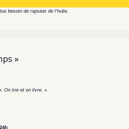
us besoin de rajouter de l’huile.
mps »
 On trie et on livre. »
24h