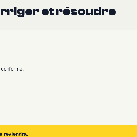
orriger et résoudre
t conforme.
e reviendra.