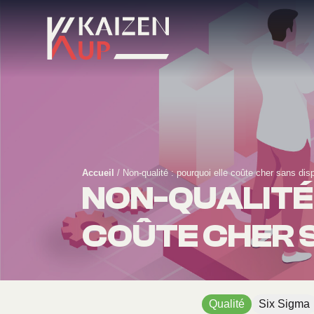
Accueil
/
Non-qualité : pourquoi elle coûte cher sans disp
NON-QUALITÉ 
COÛTE CHER 
Qualité
Six Sigma