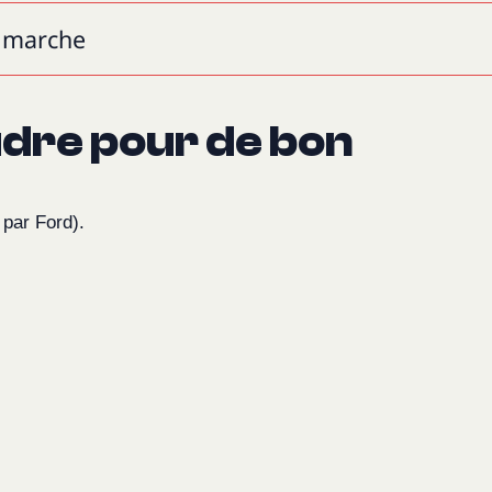
n marche
udre pour de bon
par Ford).